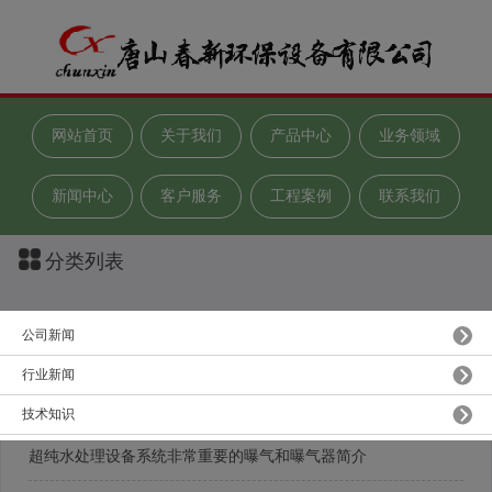
网站首页
关于我们
产品中心
业务领域
新闻中心
客户服务
工程案例
联系我们
分类列表
公司新闻
公司新闻
90%的河北环保人都要清楚的—11个超纯水处理设备检漏方法
行业新闻
踩稳双重红利 软化水设备公司如何在风口“闯关”？
技术知识
超纯水处理设备系统非常重要的曝气和曝气器简介