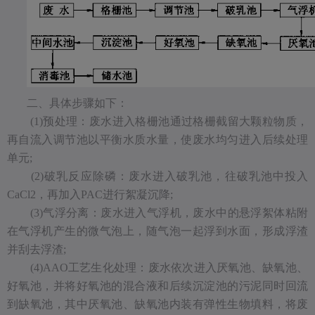
二、具体步骤如下：
(1)预处理：废水进入格栅池通过格栅截留大颗粒物质，
再自流入调节池以平衡水质水量，使废水均匀进入后续处理
单元;
(2)破乳反应除磷：废水进入破乳池，往破乳池中投入
CaCl2，再加入PAC进行絮凝沉降;
(3)气浮分离：废水进入气浮机，废水中的悬浮絮体粘附
在气浮机产生的微气泡上，随气泡一起浮到水面，形成浮渣
并刮去浮渣;
(4)AAO工艺生化处理：废水依次进入厌氧池、缺氧池、
好氧池，并将好氧池的混合液和后续沉淀池的污泥同时回流
到缺氧池，其中厌氧池、缺氧池内装有弹性生物填料，将废