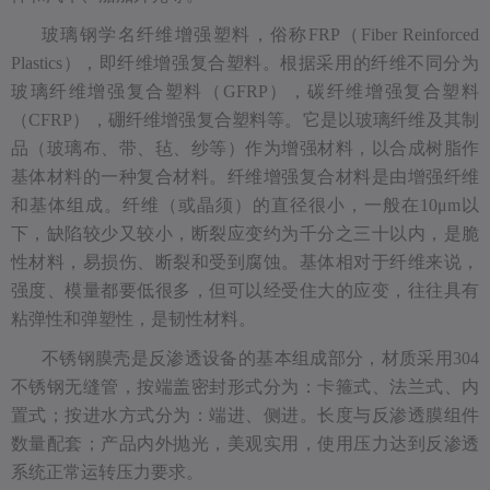
玻璃钢学名纤维增强塑料，俗称FRP（Fiber Reinforced
Plastics），即纤维增强复合塑料。根据采用的纤维不同分为
玻璃纤维增强复合塑料（GFRP），碳纤维增强复合塑料
（CFRP），硼纤维增强复合塑料等。它是以玻璃纤维及其制
品（玻璃布、带、毡、纱等）作为增强材料，以合成树脂作
基体材料的一种复合材料。纤维增强复合材料是由增强纤维
和基体组成。纤维（或晶须）的直径很小，一般在10μm以
下，缺陷较少又较小，断裂应变约为千分之三十以内，是脆
性材料，易损伤、断裂和受到腐蚀。基体相对于纤维来说，
强度、模量都要低很多，但可以经受住大的应变，往往具有
粘弹性和弹塑性，是韧性材料。
不锈钢膜壳是反渗透设备的基本组成部分，材质采用304
不锈钢无缝管，按端盖密封形式分为：卡箍式、法兰式、内
置式；按进水方式分为：端进、侧进。长度与反渗透膜组件
数量配套；产品内外抛光，美观实用，使用压力达到反渗透
系统正常运转压力要求。